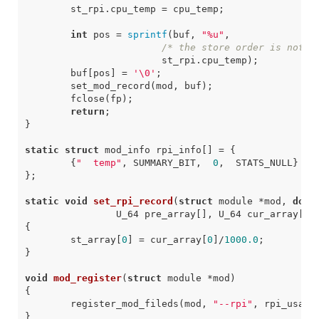
int
 pos = 
sprintf
(buf, 
"%u"
/* the store order is not s
	buf[pos] = 
'\0'
return
static
struct
	{
"  temp"
, SUMMARY_BIT,  
0
static
void
set_rpi_record
(
struct
 module *mod, 
doub
		U_64 pre_array[], U_64 cur_array[],
	st_array[
0
] = cur_array[
0
]/
1000.0
void
mod_register
(
struct
 module *mod)
	register_mod_fileds(mod, 
"--rpi"
, rpi_usage