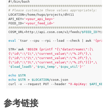
#!/bin/bash
###################################################
# Please customize these values appropriately:
LOCATION
=
API_KEY
=
'<your_api_key>'
FEED_ID
=
'<your_feed_id>'
###################################################
COSM_URL
=
http://api.cosm.com/v2/feeds/
$FEED_ID
?time
eval
`
tsar --cpu --rpi --load --check 
|
 awk 
'{print
STR
=
`
awk 
'
$load_load5
','
$rpi_temp
','
$cpu_util
'}'
`
echo
$STR
echo
$STR
 > 
$LOCATION
curl -v --request PUT --header 
"X-ApiKey: 
$API_KEY
"
参考链接