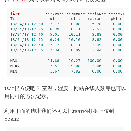
Time
---
cpu
--
---
mem
--
---
tcp
--
-----
traf
Time
util
util
retran
pktin
p
13
/
04
/
13
-
12
:
30
7
.
77
10
.
08
5
.
78
0
.
00
13
/
04
/
13
-
12
:
35
6
.
39
10
.
11
2
.
53
0
.
00
13
/
04
/
13
-
12
:
40
5
.
01
10
.
11
3
.
88
0
.
00
13
/
04
/
13
-
12
:
45
6
.
24
10
.
10
3
.
62
0
.
00
13
/
04
/
13
-
12
:
50
2
.
77
10
.
11
3
.
99
0
.
00
13
/
04
/
13
-
12
:
55
2
.
34
10
.
09
3
.
94
0
.
00
MAX
14
.
68
10
.
27
100
.
00
0
.
00
MEAN
2
.
51
9
.
08
3
.
06
0
.
00
MIN
1
.
67
7
.
82
0
.
00
0
.
00
tsar很方便吧？ 室温，湿度，网站在线人数等也可以
用同样的方法记录。
利用下面的脚本我们还可以把tsar的数据上传到
cosm: