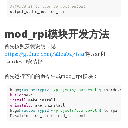
####add it to tsar default output
mod_rpi模块开发方法
首先按照安装说明，见
https://github.com/alibaba/tsar
将tsar和
tsardevel安装好。
首先运行下面的命令生成mod_rpi模块：
hugo
@raspberrypi2
 ~
/projects/tsardevel
$ 
build:
install:
uninstall:
hugo
@raspberrypi2
 ~
/projects/tsardevel
$ 
Makefile