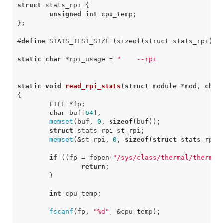
struct
unsigned
int
#
define
 STATS_TEST_SIZE (sizeof(struct stats_rpi))
static
char
 *rpi_usage = 
"    --rpi               R
static
void
read_rpi_stats
(
struct
 module *mod, 
char
char
 buf[
64
memset
(buf, 
0
, 
sizeof
struct
memset
(&st_rpi, 
0
, 
sizeof
(
struct
if
 ((fp = fopen(
"/sys/class/thermal/thermal
return
int
fscanf
(fp, 
"%d"