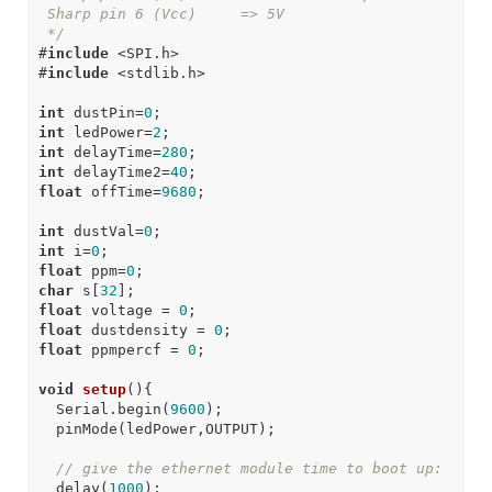
 */
#
include
<SPI.h>
#
include
<stdlib.h>
int
dustPin
=
0
;
int
ledPower
=
2
;
int
delayTime
=
280
;
int
delayTime2
=
40
;
float
offTime
=
9680
;
int
dustVal
=
0
;
int
i
=
0
;
float
ppm
=
0
;
char
s
[
32
];
float
voltage
=
0
;
float
dustdensity
=
0
;
float
ppmpercf
=
0
;
void
setup
()
{
Serial
.
begin
(
9600
);
pinMode
(
ledPower
,
OUTPUT
);
// give the ethernet module time to boot up:
delay
(
1000
);