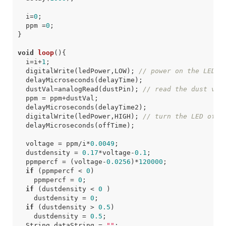
i
=
0
;
ppm
=
0
;
}
void
loop
()
{
i
=
i
+
1
;
digitalWrite
(
ledPower
,
LOW
);
// power on the LED
delayMicroseconds
(
delayTime
);
dustVal
=
analogRead
(
dustPin
);
// read the dust val
ppm
=
ppm
+
dustVal
;
delayMicroseconds
(
delayTime2
);
digitalWrite
(
ledPower
,
HIGH
);
// turn the LED off
delayMicroseconds
(
offTime
);
voltage
=
ppm
/
i
*
0.0049
;
dustdensity
=
0.17
*
voltage
-
0.1
;
ppmpercf
=
(
voltage
-
0.0256
)
*
120000
;
if
(
ppmpercf
<
0
)
ppmpercf
=
0
;
if
(
dustdensity
<
0
)
dustdensity
=
0
;
if
(
dustdensity
>
0.5
)
dustdensity
=
0.5
;
String
dataString
=
""
;