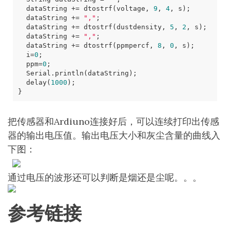
dataString
+=
dtostrf
(
voltage
,
9
,
4
,
s
);
dataString
+=
","
;
dataString
+=
dtostrf
(
dustdensity
,
5
,
2
,
s
);
dataString
+=
","
;
dataString
+=
dtostrf
(
ppmpercf
,
8
,
0
,
s
);
i
=
0
;
ppm
=
0
;
Serial
.
println
(
dataString
);
delay
(
1000
);
}
把传感器和Ardiuno连接好后，可以连续打印出传感
器的输出电压值。输出电压大小和灰尘含量的曲线入
下图：
通过电压的波形还可以判断是烟还是尘呢。。。
参考链接