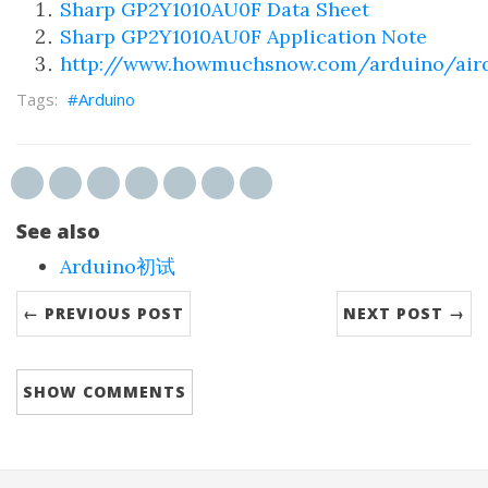
Sharp GP2Y1010AU0F Data Sheet
Sharp GP2Y1010AU0F Application Note
http://www.howmuchsnow.com/arduino/airq
Arduino
See also
Arduino初试
← PREVIOUS POST
NEXT POST →
SHOW
COMMENTS