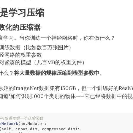
是学习压缩
数化的压缩器
度学习。当你训练一个神经网络时，你在做什么？
训练数据（比如数百万张图片）
经网络的权重参数
对紧凑的模型（几百MB的权重文件）
什么？
将大量数据的规律压缩到模型参数中
。
的ImageNet数据集有150GB，但一个训练好的ResNe
"知道"如何识别1000个类别的物体——它已经将数据中的
络可以看作是一个压缩函数
nNetwork
(
nn
.
Module
)
:
(
self
,
input_dim
,
compressed_dim
)
: