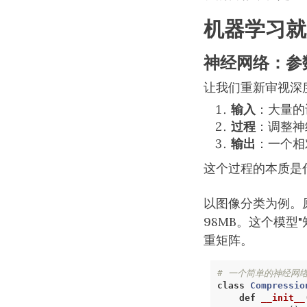
机器学习就
神经网络：参
让我们重新审视深
输入
：大量的
过程
：调整神
输出
：一个相
这个过程的本质是
以图像分类为例。原始
98MB。这个模型
重矩阵。
# 一个简单的神经网
class
Compressio
def
__init__