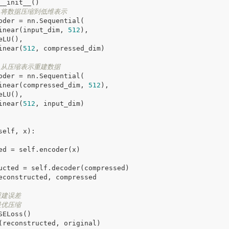
__init__
()
：将数据压缩到低维表示
oder
=
nn
.
Sequential
(
inear
(
input_dim
,
512
),
eLU
(),
inear
(
512
,
compressed_dim
)
：从压缩表示重建数据
oder
=
nn
.
Sequential
(
inear
(
compressed_dim
,
512
),
eLU
(),
inear
(
512
,
input_dim
)
self
,
x
)
:
ed
=
self
.
encoder
(
x
)
ucted
=
self
.
decoder
(
compressed
)
econstructed
,
compressed
重建误差
最优压缩
SELoss
()
(
reconstructed
,
original
)