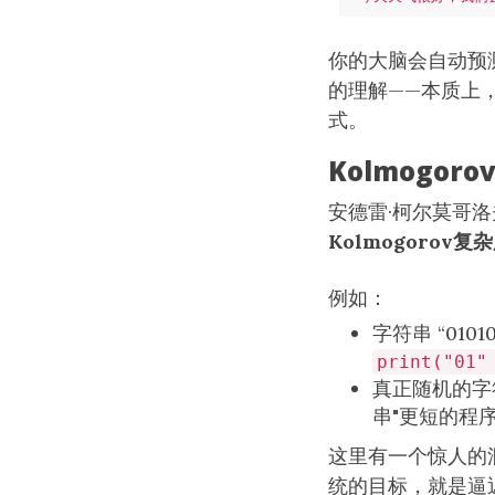
你的大脑会自动预测
的理解——本质上
式。
Kolmogor
安德雷·柯尔莫哥洛夫
Kolmogorov复
例如：
字符串 “010
print("01"
真正随机的字
串"更短的程
这里有一个惊人的
统的目标，就是逼