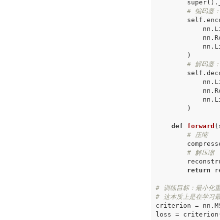
super
()
.
# 编码器
self
.
enc
nn
.
L
nn
.
R
nn
.
L
)
# 解码器
self
.
dec
nn
.
L
nn
.
R
nn
.
L
)
def
forward
(
# 压缩
compress
# 解压缩
reconstr
return
r
# 训练目标：最小化
# 这本质上是在学习
criterion
=
nn
.
M
loss
=
criterion