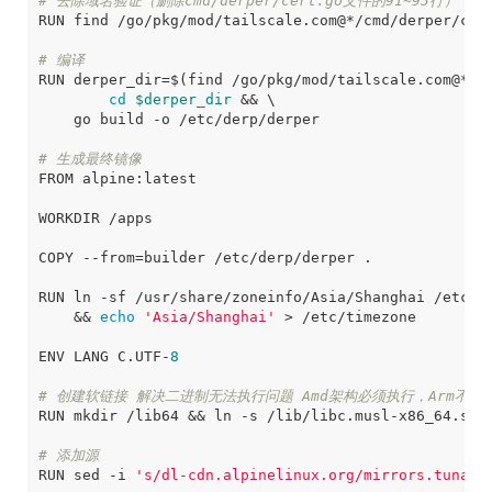
# 去除域名验证（删除cmd/derper/cert.go文件的91~93行）
RUN find /go/pkg/mod/tailscale.com@*/cmd/derper/cer
# 编译
RUN 
derper_dir
=
$(
find /go/pkg/mod/tailscale.com@*/c
cd
$derper_dir
&&
# 生成最终镜像
COPY --from
=
RUN ln -sf /usr/share/zoneinfo/Asia/Shanghai /etc/l
&&
echo
'Asia/Shanghai'
ENV LANG C.UTF-
8
# 创建软链接 解决二进制无法执行问题 Amd架构必须执行，Arm不需
RUN mkdir /lib64 
&&
 ln 
-s
 /lib/libc.musl-x86_64.so.
# 添加源
RUN sed -i 
's/dl-cdn.alpinelinux.org/mirrors.tuna.t