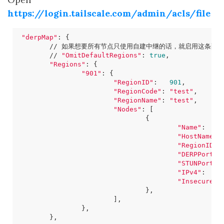
https://login.tailscale.com/admin/acls/file
"derpMap"
: 
{
 	// 
"OmitDefaultRegions"
: 
true
"Regions"
: 
{
"901"
: 
{
"RegionID"
:   
901
"RegionCode"
: 
"test"
"RegionName"
: 
"test"
"Nodes"
: 
[
{
"Name"
:    
"HostName"
:
"RegionID"
:
"DERPPort"
:
"STUNPort"
:
"IPv4"
:    
"InsecureFo
}
]
}
}