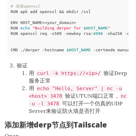
# 安装openssl
RUN apk add openssl 
&&
ENV 
HOST_NAME
=
RUN 
echo
"Building derper for 
$HOST_NAME
"
RUN openssl req -x509 -newkey rsa:
4096
 -sha256 -day
CMD ./derper -hostname 
$HOST_NAME
 -certmode manual 
验证
用
验证Derp
curl -k https://<ip>/
服务正常
用
echo "Hello, Server" | nc -u
验证UTUN端口正常，
<host> 3478
nc
可以打开一个仿真的UDP
-u -l 3478
Server来验证防火墙是否打开
添加新增derp节点到Tailscale
Open