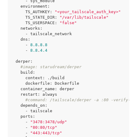
      TS_AUTHKEY: 
"<your_tailscale_auth_key>"
      TS_STATE_DIR: 
"/var/lib/tailscale"
      TS_USERSPACE: 
"false"
      - 
8.8
.
8.8
      - 
8.8
.
4.4
#image: starudream/derper
#command: /tailscale/derper -a :80 -verify-cl
      - 
"3478:3478/udp"
      - 
"80:80/tcp"
      - 
"443:443/tcp"