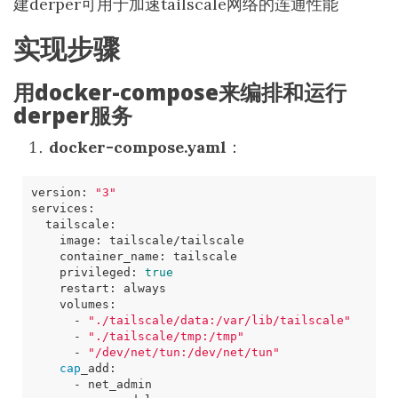
建derper可用于加速tailscale网络的连通性能
实现步骤
用docker-compose来编排和运行
derper服务
docker-compose.yaml
：
version: 
"3"
    privileged: 
true
      - 
"./tailscale/data:/var/lib/tailscale"
      - 
"./tailscale/tmp:/tmp"
      - 
"/dev/net/tun:/dev/net/tun"
cap