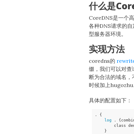
什么是Cor
CoreDNS是一
各种DNS请求的
型服务器环境。
实现方法
coredns的
rewri
缀，我们可以对查
断为合法的域名，不
时候加上hugozhu.
具体的配置如下：
. 
{
log
 . 
{
combi
}