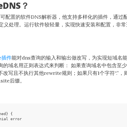
eDNS？
个高可配置的软件DNS解析器，他支持多样化的插件，通过
自定义处理。运行软件较轻量，实现快速安装和配置，非
te插件
能对dns查询的输入和输出做改写，为实现短域名
询的域名用正则表达式来判断： 如果查询域名中包含至少两
改写且不执行其他rewrite规则；如果只有1个字符“.”
site后缀。
ned
}
{