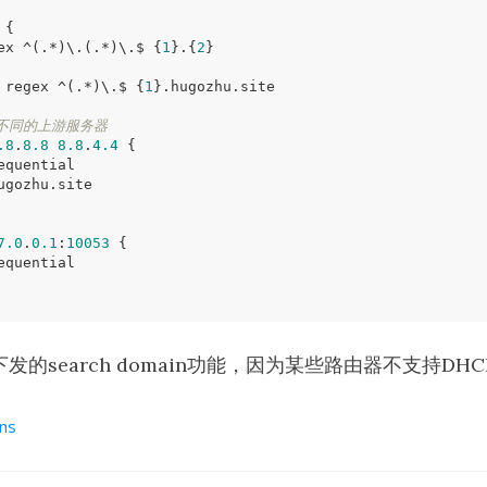
 
{
ex ^
(
.*
)
\.
(
.*
)
\.
$ 
{
1
}
.
{
2
}
 regex ^
(
.*
)
\.
$ 
{
1
}
不同的上游服务器
.8
.
8.8
8.8
.
4.4
{
7.0
.
0.1
:
10053
{
发的search domain功能，因为某些路由器不支持DHC
ns