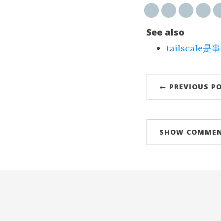
See also
tailsca
← PREVIOUS P
SHOW
COMME