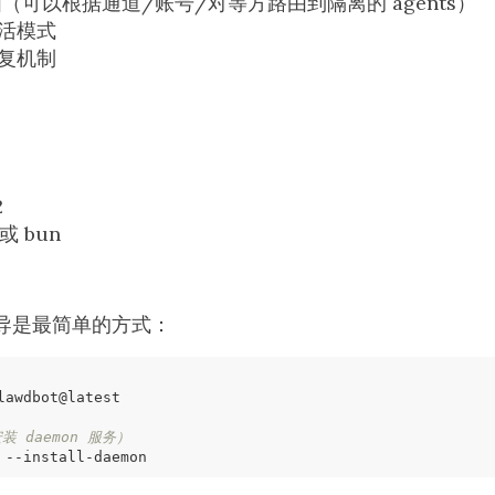
 路由（可以根据通道/账号/对等方路由到隔离的 agents）
活模式
复机制
2
或 bun
导是最简单的方式：
 daemon 服务）