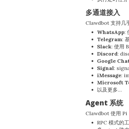
多通道接入
Clawdbot 支
WhatsApp
:
Telegram
: 
Slack
: 使用 B
Discord
: dis
Google Cha
Signal
: sign
iMessage
: 
Microsoft 
以及更多…
Agent 系统
Clawdbot 使用 
RPC 模式的