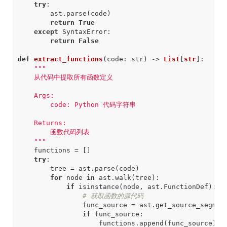
try
:
ast
.
parse
(
code
)
return
True
except
SyntaxError
:
return
False
def
extract_functions
(
code
:
str
)
->
List
[
str
]:
    """
functions
=
[]
try
:
tree
=
ast
.
parse
(
code
)
for
node
in
ast
.
walk
(
tree
):
if
isinstance
(
node
,
ast
.
FunctionDef
):
# 获取函数的源代码
func_source
=
ast
.
get_source_segmen
if
func_source
:
functions
.
append
(
func_source
)