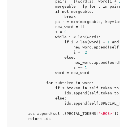
pairs
=
[(
word
[
i
],
word
[
i
+
1
])
mergeable
=
[
p
for
p
in
pairs
i
if
not
mergeable
:
break
pair
=
min
(
mergeable
,
key
=
lambd
new_word
=
[]
i
=
0
while
i
<
len
(
word
):
if
i
<
len
(
word
)
-
1
and
(
w
new_word
.
append
(
self
.
me
i
+=
2
else
:
new_word
.
append
(
word
[
i
]
i
+=
1
word
=
new_word
for
subtoken
in
word
:
if
subtoken
in
self
.
token_to_id
ids
.
append
(
self
.
token_to_id
else
:
ids
.
append
(
self
.
SPECIAL_TOK
ids
.
append
(
self
.
SPECIAL_TOKENS
[
'<EOS>'
])
return
ids