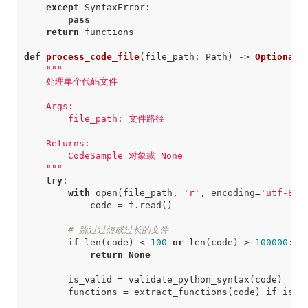
except
SyntaxError
:
pass
return
functions
def
process_code_file
(
file_path
:
Path
)
->
Optional
[
    """
try
:
with
open
(
file_path
,
'r'
,
encoding
=
'utf-8'
)
code
=
f
.
read
()
# 跳过过短或过长的文件
if
len
(
code
)
<
100
or
len
(
code
)
>
100000
:
return
None
is_valid
=
validate_python_syntax
(
code
)
functions
=
extract_functions
(
code
)
if
is_v