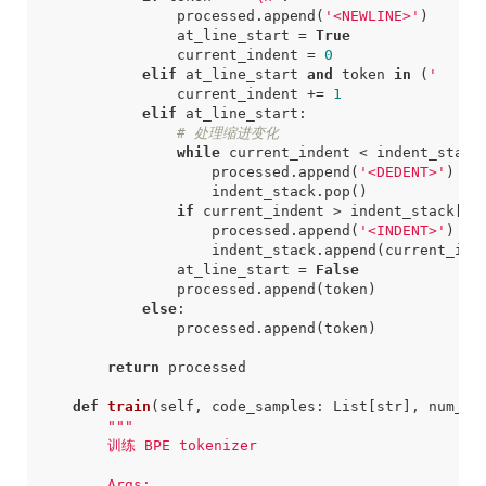
processed
.
append
(
'<NEWLINE>'
)
at_line_start
=
True
current_indent
=
0
elif
at_line_start
and
token
in
(
'    '
current_indent
+=
1
elif
at_line_start
:
# 处理缩进变化
while
current_indent
<
indent_stack
processed
.
append
(
'<DEDENT>'
)
indent_stack
.
pop
()
if
current_indent
>
indent_stack
[
-
1
processed
.
append
(
'<INDENT>'
)
indent_stack
.
append
(
current_ind
at_line_start
=
False
processed
.
append
(
token
)
else
:
processed
.
append
(
token
)
return
processed
def
train
(
self
,
code_samples
:
List
[
str
],
num_me