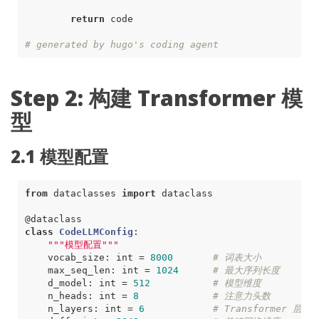
return
code
# generated by hugo's coding agent
Step 2: 构建 Transformer 模
型
2.1 模型配置
from
dataclasses
import
dataclass
@dataclass
class
CodeLLMConfig
:
"""模型配置"""
vocab_size
:
int
=
8000
# 词表大小
max_seq_len
:
int
=
1024
# 最大序列长度
d_model
:
int
=
512
# 模型维度
n_heads
:
int
=
8
# 注意力头数
n_layers
:
int
=
6
# Transformer 层数