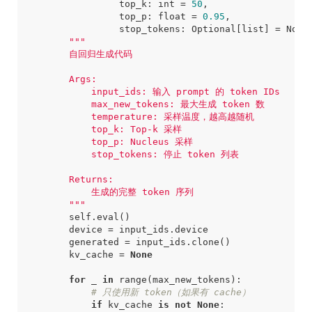
top_k
:
int
=
50
,
top_p
:
float
=
0.95
,
stop_tokens
:
Optional
[
list
]
=
None
        """
self
.
eval
()
device
=
input_ids
.
device
generated
=
input_ids
.
clone
()
kv_cache
=
None
for
_
in
range
(
max_new_tokens
):
# 只使用新 token（如果有 cache）
if
kv_cache
is
not
None
: