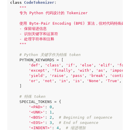
class
CodeTokenizer
:
    """
# Python 关键字作为特殊 token
PYTHON_KEYWORDS
=
[
'def'
,
'class'
,
'if'
,
'else'
,
'elif'
,
'for'
'except'
,
'finally'
,
'with'
,
'as'
,
'import'
'yield'
,
'raise'
,
'pass'
,
'break'
,
'continu
'or'
,
'not'
,
'in'
,
'is'
,
'None'
,
'True'
,
'F
]
# 特殊 token
SPECIAL_TOKENS
=
{
'<PAD>'
:
0
,
'<UNK>'
:
1
,
'<BOS>'
:
2
,
# Beginning of sequence
'<EOS>'
:
3
,
# End of sequence
'<INDENT>'
:
4
,
# 缩进增加