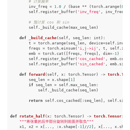
# 计算频率
inv_freq
=
1.0
/
(
base
**
(
torch
.
arange
(
0
,
self
.
register_buffer
(
'inv_freq'
,
inv_freq
)
# 预计算 cos 和 sin
self
.
_build_cache
(
max_seq_len
)
def
_build_cache
(
self
,
seq_len
:
int
)
:
t
=
torch
.
arange
(
seq_len
,
device
=
self
.
inv_f
freqs
=
torch
.
einsum
(
'i,j->ij'
,
t
,
self
.
inv
emb
=
torch
.
cat
([
freqs
,
freqs
],
dim
=-
1
)
self
.
register_buffer
(
'cos_cached'
,
emb
.
cos
(
self
.
register_buffer
(
'sin_cached'
,
emb
.
sin
(
def
forward
(
self
,
x
:
torch
.
Tensor
)
->
torch
.
Ten
seq_len
=
x
.
shape
[
1
]
if
seq_len
>
self
.
max_seq_len
:
self
.
_build_cache
(
seq_len
)
return
self
.
cos_cached
[:
seq_len
],
self
.
sin_
def
rotate_half
(
x
:
torch
.
Tensor
)
->
torch
.
Tensor
:
"""将张量的后半部分旋转到前面并取负"""
x1
,
x2
=
x
[
...
,
:
x
.
shape
[
-
1
]
//
2
],
x
[
...
,
x
.
shap