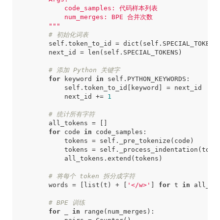
        """
# 初始化词表
self
.
token_to_id
=
dict
(
self
.
SPECIAL_TOKENS
next_id
=
len
(
self
.
SPECIAL_TOKENS
)
# 添加 Python 关键字
for
keyword
in
self
.
PYTHON_KEYWORDS
:
self
.
token_to_id
[
keyword
]
=
next_id
next_id
+=
1
# 统计所有字符
all_tokens
=
[]
for
code
in
code_samples
:
tokens
=
self
.
_pre_tokenize
(
code
)
tokens
=
self
.
_process_indentation
(
toke
all_tokens
.
extend
(
tokens
)
# 将每个 token 拆分成字符
words
=
[
list
(
t
)
+
[
'</w>'
]
for
t
in
all_to
# BPE 训练
for
_
in
range
(
num_merges
):