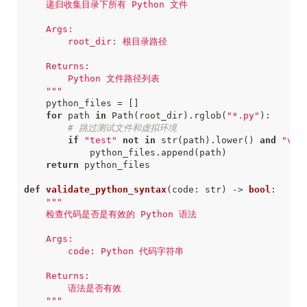
    """
python_files
=
[]
for
path
in
Path
(
root_dir
)
.
rglob
(
"*.py"
):
# 跳过测试文件和虚拟环境
if
"test"
not
in
str
(
path
)
.
lower
()
and
"ven
python_files
.
append
(
path
)
return
python_files
def
validate_python_syntax
(
code
:
str
)
->
bool
:
    """