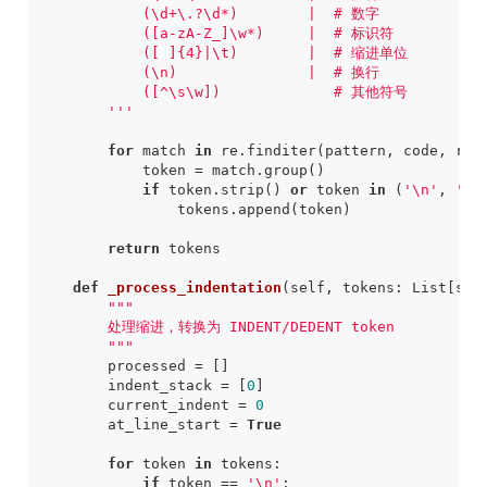
            ([ ]
{4}
        '''
for
match
in
re
.
finditer
(
pattern
,
code
,
re
.
token
=
match
.
group
()
if
token
.
strip
()
or
token
in
(
'
\n
'
,
'  
tokens
.
append
(
token
)
return
tokens
def
_process_indentation
(
self
,
tokens
:
List
[
str
        """
processed
=
[]
indent_stack
=
[
0
]
current_indent
=
0
at_line_start
=
True
for
token
in
tokens
:
if
token
==
'
\n
'
: