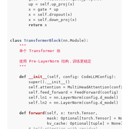
up
=
self
.
up_proj
(
x
)
x
=
gate
*
up
x
=
self
.
dropout
(
x
)
x
=
self
.
down_proj
(
x
)
return
x
class
TransformerBlock
(
nn
.
Module
)
:
    """
def
__init__
(
self
,
config
:
CodeLLMConfig
)
:
super
()
.
__init__
()
self
.
attention
=
MultiHeadAttention
(
config
)
self
.
feed_forward
=
FeedForward
(
config
)
self
.
ln1
=
nn
.
LayerNorm
(
config
.
d_model
)
self
.
ln2
=
nn
.
LayerNorm
(
config
.
d_model
)
def
forward
(
self
,
x
:
torch
.
Tensor
,
mask
:
Optional
[
torch
.
Tensor
]
=
None
kv_cache
:
Optional
[
tuple
]
=
None
)
-
# Self-attention with residual