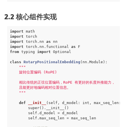
2.2 核心组件实现
import
math
import
torch
import
torch.nn
as
nn
import
torch.nn.functional
as
F
from
typing
import
Optional
class
RotaryPositionalEmbedding
(
nn
.
Module
)
:
    """
def
__init__
(
self
,
d_model
:
int
,
max_seq_len
:
i
super
()
.
__init__
()
self
.
d_model
=
d_model
self
.
max_seq_len
=
max_seq_len