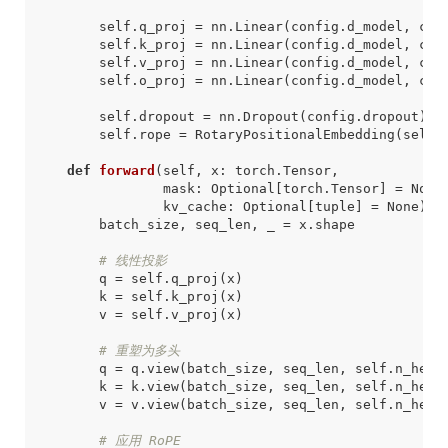
self
.
q_proj
=
nn
.
Linear
(
config
.
d_model
,
con
self
.
k_proj
=
nn
.
Linear
(
config
.
d_model
,
con
self
.
v_proj
=
nn
.
Linear
(
config
.
d_model
,
con
self
.
o_proj
=
nn
.
Linear
(
config
.
d_model
,
con
self
.
dropout
=
nn
.
Dropout
(
config
.
dropout
)
self
.
rope
=
RotaryPositionalEmbedding
(
self
.
def
forward
(
self
,
x
:
torch
.
Tensor
,
mask
:
Optional
[
torch
.
Tensor
]
=
None
kv_cache
:
Optional
[
tuple
]
=
None
)
-
batch_size
,
seq_len
,
_
=
x
.
shape
# 线性投影
q
=
self
.
q_proj
(
x
)
k
=
self
.
k_proj
(
x
)
v
=
self
.
v_proj
(
x
)
# 重塑为多头
q
=
q
.
view
(
batch_size
,
seq_len
,
self
.
n_head
k
=
k
.
view
(
batch_size
,
seq_len
,
self
.
n_head
v
=
v
.
view
(
batch_size
,
seq_len
,
self
.
n_head
# 应用 RoPE