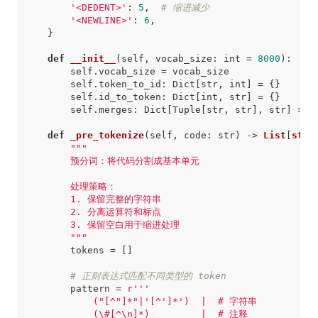
'<DEDENT>'
:
5
,
# 缩进减少
'<NEWLINE>'
:
6
,
}
def
__init__
(
self
,
vocab_size
:
int
=
8000
)
:
self
.
vocab_size
=
vocab_size
self
.
token_to_id
:
Dict
[
str
,
int
]
=
{}
self
.
id_to_token
:
Dict
[
int
,
str
]
=
{}
self
.
merges
:
Dict
[
Tuple
[
str
,
str
],
str
]
=
{
def
_pre_tokenize
(
self
,
code
:
str
)
->
List
[
str
]
        """
tokens
=
[]
# 正则表达式匹配不同类型的 token
pattern
=
r