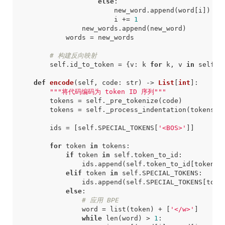
else
:
new_word
.
append
(
word
[
i
])
i
+=
1
new_words
.
append
(
new_word
)
words
=
new_words
# 构建反向映射
self
.
id_to_token
=
{
v
:
k
for
k
,
v
in
self
.
t
def
encode
(
self
,
code
:
str
)
->
List
[
int
]:
"""将代码编码为 token ID 序列"""
tokens
=
self
.
_pre_tokenize
(
code
)
tokens
=
self
.
_process_indentation
(
tokens
)
ids
=
[
self
.
SPECIAL_TOKENS
[
'<BOS>'
]]
for
token
in
tokens
:
if
token
in
self
.
token_to_id
:
ids
.
append
(
self
.
token_to_id
[
token
])
elif
token
in
self
.
SPECIAL_TOKENS
:
ids
.
append
(
self
.
SPECIAL_TOKENS
[
toke
else
:
# 应用 BPE
word
=
list
(
token
)
+
[
'</w>'
]
while
len
(
word
)
>
1
: