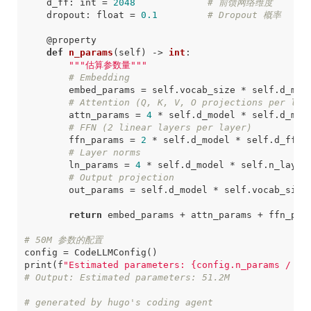
d_ff
:
int
=
2048
# 前馈网络维度
dropout
:
float
=
0.1
# Dropout 概率
@property
def
n_params
(
self
)
->
int
:
"""估算参数量"""
# Embedding
embed_params
=
self
.
vocab_size
*
self
.
d_mod
# Attention (Q, K, V, O projections per lay
attn_params
=
4
*
self
.
d_model
*
self
.
d_mod
# FFN (2 linear layers per layer)
ffn_params
=
2
*
self
.
d_model
*
self
.
d_ff
*
# Layer norms
ln_params
=
4
*
self
.
d_model
*
self
.
n_layer
# Output projection
out_params
=
self
.
d_model
*
self
.
vocab_size
return
embed_params
+
attn_params
+
ffn_par
# 50M 参数的配置
config
=
CodeLLMConfig
()
print
(
f
"Estimated parameters: 
{
config
.
n_params
/
1e
# Output: Estimated parameters: 51.2M
# generated by hugo's coding agent