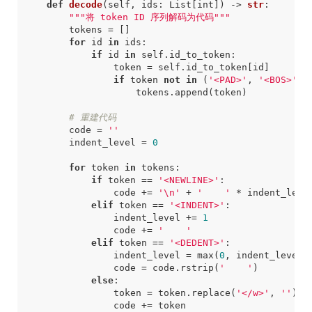
def
decode
(
self
,
ids
:
List
[
int
])
->
str
:
"""将 token ID 序列解码为代码"""
tokens
=
[]
for
id
in
ids
:
if
id
in
self
.
id_to_token
:
token
=
self
.
id_to_token
[
id
]
if
token
not
in
(
'<PAD>'
,
'<BOS>'
,
tokens
.
append
(
token
)
# 重建代码
code
=
''
indent_level
=
0
for
token
in
tokens
:
if
token
==
'<NEWLINE>'
:
code
+=
'
\n
'
+
'    '
*
indent_leve
elif
token
==
'<INDENT>'
:
indent_level
+=
1
code
+=
'    '
elif
token
==
'<DEDENT>'
:
indent_level
=
max
(
0
,
indent_level
code
=
code
.
rstrip
(
'    '
)
else
:
token
=
token
.
replace
(
'</w>'
,
''
)
code
+=
token