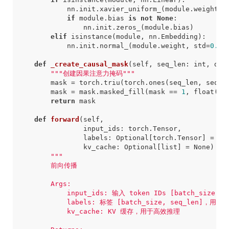
nn
.
init
.
xavier_uniform_
(
module
.
weight
)
if
module
.
bias
is
not
None
:
nn
.
init
.
zeros_
(
module
.
bias
)
elif
isinstance
(
module
,
nn
.
Embedding
):
nn
.
init
.
normal_
(
module
.
weight
,
std
=
0.02
def
_create_causal_mask
(
self
,
seq_len
:
int
,
dev
"""创建因果注意力掩码"""
mask
=
torch
.
triu
(
torch
.
ones
(
seq_len
,
seq_l
mask
=
mask
.
masked_fill
(
mask
==
1
,
float
(
'-
return
mask
def
forward
(
self
,
input_ids
:
torch
.
Tensor
,
labels
:
Optional
[
torch
.
Tensor
]
=
No
kv_cache
:
Optional
[
list
]
=
None
)
->