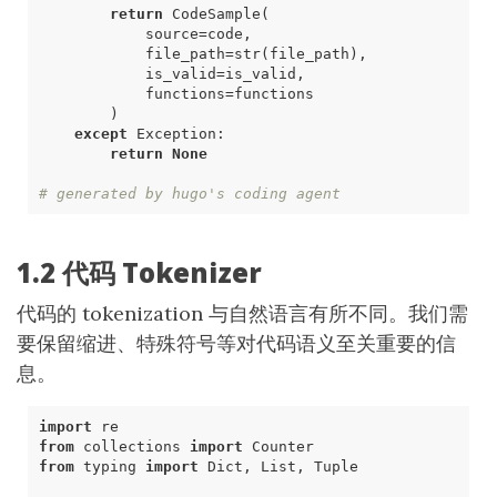
return
CodeSample
(
source
=
code
,
file_path
=
str
(
file_path
),
is_valid
=
is_valid
,
functions
=
functions
)
except
Exception
:
return
None
# generated by hugo's coding agent
1.2 代码 Tokenizer
代码的 tokenization 与自然语言有所不同。我们需
要保留缩进、特殊符号等对代码语义至关重要的信
息。
import
re
from
collections
import
Counter
from
typing
import
Dict
,
List
,
Tuple