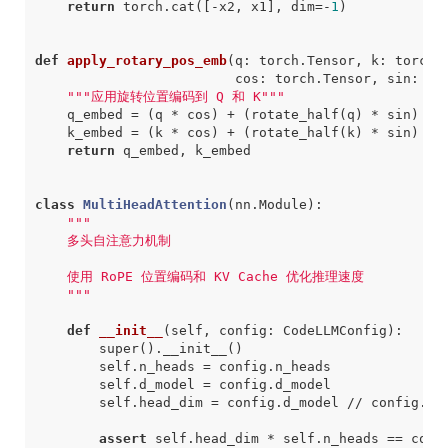
return
torch
.
cat
([
-
x2
,
x1
],
dim
=-
1
)
def
apply_rotary_pos_emb
(
q
:
torch
.
Tensor
,
k
:
torch
.
cos
:
torch
.
Tensor
,
sin
:
to
"""应用旋转位置编码到 Q 和 K"""
q_embed
=
(
q
*
cos
)
+
(
rotate_half
(
q
)
*
sin
)
k_embed
=
(
k
*
cos
)
+
(
rotate_half
(
k
)
*
sin
)
return
q_embed
,
k_embed
class
MultiHeadAttention
(
nn
.
Module
)
:
    """
def
__init__
(
self
,
config
:
CodeLLMConfig
)
:
super
()
.
__init__
()
self
.
n_heads
=
config
.
n_heads
self
.
d_model
=
config
.
d_model
self
.
head_dim
=
config
.
d_model
//
config
.
n_
assert
self
.
head_dim
*
self
.
n_heads
==
conf