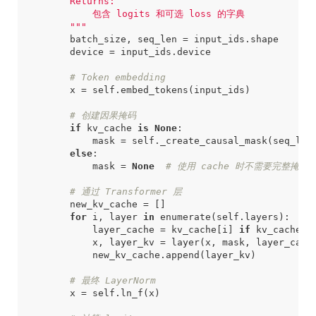
        """
batch_size
,
seq_len
=
input_ids
.
shape
device
=
input_ids
.
device
# Token embedding
x
=
self
.
embed_tokens
(
input_ids
)
# 创建因果掩码
if
kv_cache
is
None
:
mask
=
self
.
_create_causal_mask
(
seq_len
else
:
mask
=
None
# 使用 cache 时不需要完整掩码
# 通过 Transformer 层
new_kv_cache
=
[]
for
i
,
layer
in
enumerate
(
self
.
layers
):
layer_cache
=
kv_cache
[
i
]
if
kv_cache
e
x
,
layer_kv
=
layer
(
x
,
mask
,
layer_cach
new_kv_cache
.
append
(
layer_kv
)
# 最终 LayerNorm
x
=
self
.
ln_f
(
x
)