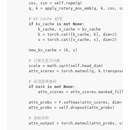
cos
,
sin
=
self
.
rope
(
q
)
q
,
k
=
apply_rotary_pos_emb
(
q
,
k
,
cos
,
sin
)
# KV Cache 处理
if
kv_cache
is
not
None
:
k_cache
,
v_cache
=
kv_cache
k
=
torch
.
cat
([
k_cache
,
k
],
dim
=
2
)
v
=
torch
.
cat
([
v_cache
,
v
],
dim
=
2
)
new_kv_cache
=
(
k
,
v
)
# 计算注意力分数
scale
=
math
.
sqrt
(
self
.
head_dim
)
attn_scores
=
torch
.
matmul
(
q
,
k
.
transpose
(
-
# 应用因果掩码
if
mask
is
not
None
:
attn_scores
=
attn_scores
.
masked_fill
(
m
attn_probs
=
F
.
softmax
(
attn_scores
,
dim
=-
1
)
attn_probs
=
self
.
dropout
(
attn_probs
)
# 加权求和
attn_output
=
torch
.
matmul
(
attn_probs
,
v
)