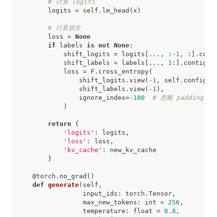
# 计算 logits
logits
=
self
.
lm_head
(
x
)
# 计算损失
loss
=
None
if
labels
is
not
None
:
shift_logits
=
logits
[
...
,
:
-
1
,
:]
.
cont
shift_labels
=
labels
[
...
,
1
:]
.
contiguo
loss
=
F
.
cross_entropy
(
shift_logits
.
view
(
-
1
,
self
.
config
.
v
shift_labels
.
view
(
-
1
),
ignore_index
=-
100
# 忽略 padding
)
return
{
'logits'
:
logits
,
'loss'
:
loss
,
'kv_cache'
:
new_kv_cache
}
@torch.no_grad
()
def
generate
(
self
,
input_ids
:
torch
.
Tensor
,
max_new_tokens
:
int
=
256
,
temperature
:
float
=
0.8
,