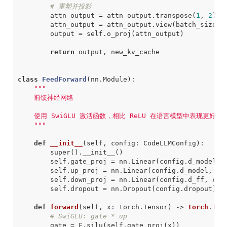
# 重塑并投影
attn_output
=
attn_output
.
transpose
(
1
,
2
)
.
c
attn_output
=
attn_output
.
view
(
batch_size
,
output
=
self
.
o_proj
(
attn_output
)
return
output
,
new_kv_cache
class
FeedForward
(
nn
.
Module
)
:
    """
def
__init__
(
self
,
config
:
CodeLLMConfig
)
:
super
()
.
__init__
()
self
.
gate_proj
=
nn
.
Linear
(
config
.
d_model
,
self
.
up_proj
=
nn
.
Linear
(
config
.
d_model
,
co
self
.
down_proj
=
nn
.
Linear
(
config
.
d_ff
,
con
self
.
dropout
=
nn
.
Dropout
(
config
.
dropout
)
def
forward
(
self
,
x
:
torch
.
Tensor
)
->
torch
.
Ten
# SwiGLU: gate * up
gate
=
F
.
silu
(
self
.
gate_proj
(
x
))