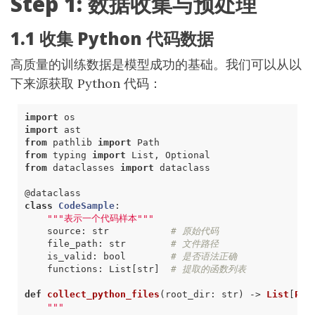
Step 1: 数据收集与预处理
1.1 收集 Python 代码数据
高质量的训练数据是模型成功的基础。我们可以从以
下来源获取 Python 代码：
import
os
import
ast
from
pathlib
import
Path
from
typing
import
List
,
Optional
from
dataclasses
import
dataclass
@dataclass
class
CodeSample
:
"""表示一个代码样本"""
source
:
str
# 原始代码
file_path
:
str
# 文件路径
is_valid
:
bool
# 是否语法正确
functions
:
List
[
str
]
# 提取的函数列表
def
collect_python_files
(
root_dir
:
str
)
->
List
[
Pat