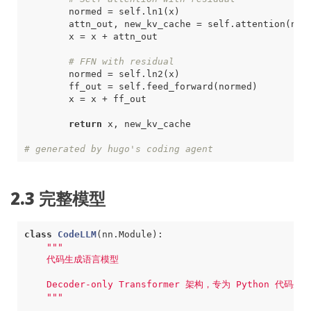
normed
=
self
.
ln1
(
x
)
attn_out
,
new_kv_cache
=
self
.
attention
(
nor
x
=
x
+
attn_out
# FFN with residual
normed
=
self
.
ln2
(
x
)
ff_out
=
self
.
feed_forward
(
normed
)
x
=
x
+
ff_out
return
x
,
new_kv_cache
# generated by hugo's coding agent
2.3 完整模型
class
CodeLLM
(
nn
.
Module
)
:
    """