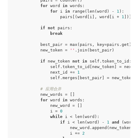
pairs
=
Counter
()
for
word
in
words
:
for
i
in
range
(
len
(
word
)
-
1
):
pairs
[(
word
[
i
],
word
[
i
+
1
])]
+
if
not
pairs
:
break
best_pair
=
max
(
pairs
,
key
=
pairs
.
get
)
new_token
=
''
.
join
(
best_pair
)
if
new_token
not
in
self
.
token_to_id
:
self
.
token_to_id
[
new_token
]
=
next_
next_id
+=
1
self
.
merges
[
best_pair
]
=
new_token
# 应用合并
new_words
=
[]
for
word
in
words
:
new_word
=
[]
i
=
0
while
i
<
len
(
word
):
if
i
<
len
(
word
)
-
1
and
(
word
[
new_word
.
append
(
new_token
)
i
+=
2