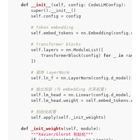
def
__init__
(
self
,
config
:
CodeLLMConfig
)
:
super
()
.
__init__
()
self
.
config
=
config
# Token embedding
self
.
embed_tokens
=
nn
.
Embedding
(
config
.
voc
# Transformer blocks
self
.
layers
=
nn
.
ModuleList
([
TransformerBlock
(
config
)
for
_
in
range
])
# 最终 LayerNorm
self
.
ln_f
=
nn
.
LayerNorm
(
config
.
d_model
)
# 输出投影（与 embedding 共享权重）
self
.
lm_head
=
nn
.
Linear
(
config
.
d_model
,
co
self
.
lm_head
.
weight
=
self
.
embed_tokens
.
wei
# 初始化权重
self
.
apply
(
self
.
_init_weights
)
def
_init_weights
(
self
,
module
)
:
"""Xavier/Glorot 初始化"""
if
isinstance
(
module
,
nn
.
Linear
):