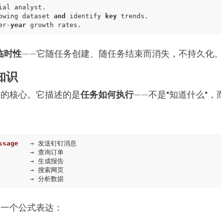
owing dataset 
and
 identify 
key
er-
year
临时性
——它随任务创建、随任务结束而消失，不持久化
程知识
力层的核心。它描述的是
任务如何执行
——不是"知道什么"，
：
ssage
以用一个公式表达：