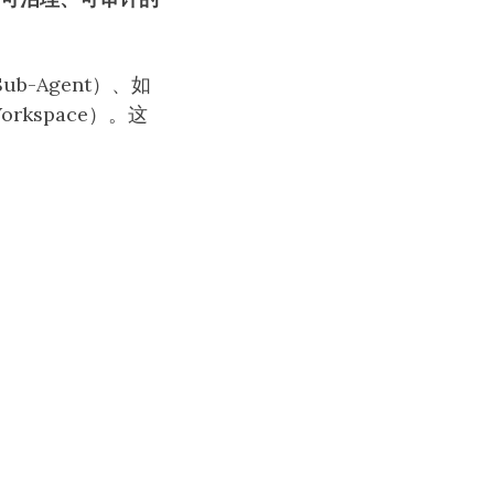
b-Agent）、如
kspace）。这