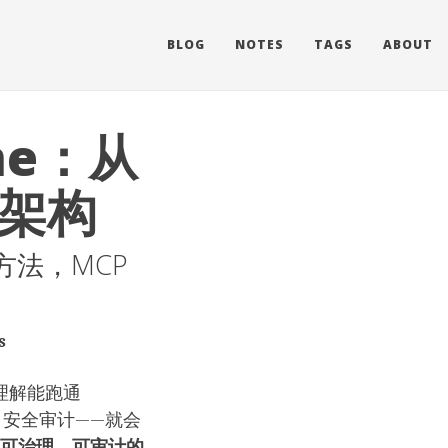
BLOG
NOTES
TAGS
ABOUT
me：从
层架构
负责方法，MCP
s
种理解能跑通
、安全审计——就会
、可治理、可审计的