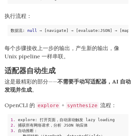
执行流程：
数据流: 
null
 → 
[navigate]
 → 
[evaluate:JSON]
 → 
[map:
每个步骤接收上一步的输出，产生新的输出，像
Unix pipeline 一样串联。
适配器自动生成
这是最精彩的部分——
不需要手动写适配器，AI 自动
发现并生成
。
OpenCLI 的
+
流程：
explore
synthesize
1.
explore
:
打开页面，自动滚动触发
lazy
loading
2.
捕获所有网络请求，分析
JSON
响应体
3.
自动推断：