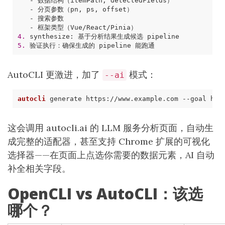
-
数据结构（
itemPath
,
detectedFields
）
-
分页参数（
pn
,
ps
,
offset
）
-
搜索参数
-
框架类型（
Vue
/
React
/
Pinia
）
4.
synthesize
:
基于分析结果生成候选
pipeline
5.
验证执行：确保生成的
pipeline
能跑通
AutoCLI 更激进，加了
模式：
--ai
autocli
 generate 
https://www.example.com
这会调用 autocli.ai 的 LLM 服务分析页面，自动生
成完整的适配器，甚至支持 Chrome 扩展的可视化
选择器——在页面上点选你需要的数据元素，AI 自动
补全相关字段。
OpenCLI vs AutoCLI：该选
哪个？