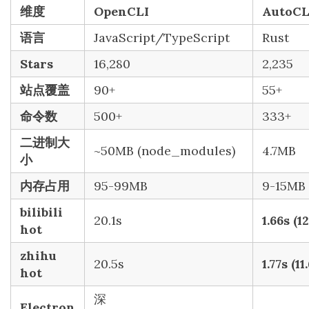
维度
OpenCLI
AutoCL
语言
JavaScript/TypeScript
Rust
Stars
16,280
2,235
站点覆盖
90+
55+
命令数
500+
333+
二进制大
~50MB (node_modules)
4.7MB
小
内存占用
95-99MB
9-15MB
bilibili
20.1s
1.66s (1
hot
zhihu
20.5s
1.77s (11
hot
深
Electron