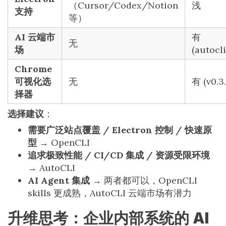
（Cursor/Codex/Notion
浅
支持
等）
AI 云端市
有
无
场
(autocli
Chrome
可视化选
无
有 (v0.3.
择器
选择建议
：
需要广泛站点覆盖 / Electron 控制 / 快速原
型
→ OpenCLI
追求极致性能 / CI/CD 集成 / 资源受限环境
→ AutoCLI
AI Agent 集成
→ 两者都可以，OpenCLI
skills 更成熟，AutoCLI 云端市场有潜力
升维思考：企业内部系统的 AI