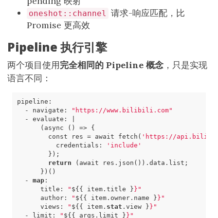
pending 映射
请求-响应匹配，比
oneshot::channel
Promise 更高效
Pipeline 执行引擎
两个项目使用
完全相同的 Pipeline 概念
，只是实现
语言不同：
pipeline
:
- 
navigate
:
"https://www.bilibili.com"
- 
evaluate
:
|
        const res = await fetch(
'https://api.bilibi
          credentials: 
'include'
return
      })()
- 
map
:
title
:
"
${{ item.title }
}"
author
:
"
${{ item.owner.name }
}"
views
:
"
${{ item.
stat
.view }
}"
- 
limit
:
"
${{ args.limit }
}"