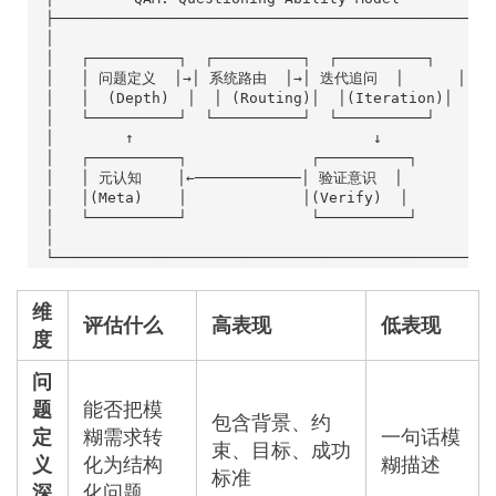
维
评估什么
高表现
低表现
度
问
题
能否把模
包含背景、约
定
糊需求转
一句话模
束、目标、成功
义
化为结构
糊描述
标准
深
化问题