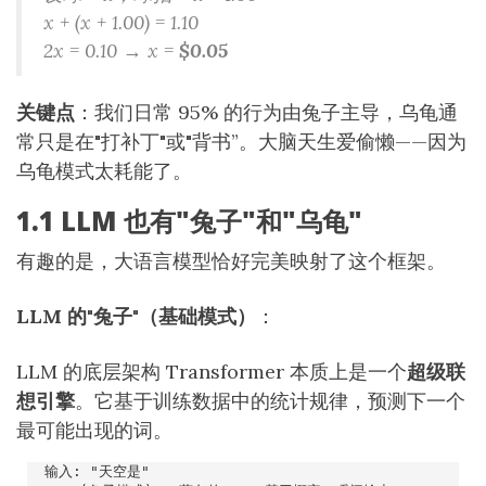
x + (x + 1.00) = 1.10
2x = 0.10 → x =
$0.05
关键点
：我们日常 95% 的行为由兔子主导，乌龟通
常只是在"打补丁"或"背书”。大脑天生爱偷懒——因为
乌龟模式太耗能了。
1.1 LLM 也有"兔子"和"乌龟"
有趣的是，大语言模型恰好完美映射了这个框架。
LLM 的"兔子"（基础模式）
：
LLM 的底层架构 Transformer 本质上是一个
超级联
想引擎
。它基于训练数据中的统计规律，预测下一个
最可能出现的词。