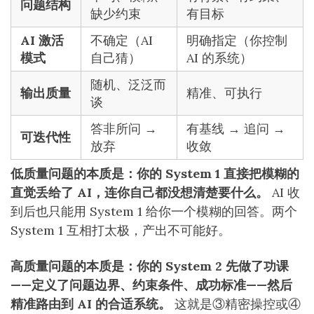
问题结构
缺少约束
有目标
AI 激活
不确定（AI
明确指定（你控制
模式
自己猜）
AI 的系统）
随机、泛泛而
输出质量
精准、可执行
谈
答非所问 →
有基线 → 追问 →
可迭代性
放弃
收敛
低质量问题的本质是：你的 System 1 直接把模糊的
直觉丢给了 AI，连你自己都没想清楚要什么。
AI 收
到后也只能用 System 1 给你一个模糊的回答。两个
System 1 互相打太极，产出不可能好。
高质量问题的本质是：你的 System 2 先做了功课
——定义了问题边界、约束条件、成功标准——然后
精准路由到 AI 的合适系统。
这就是③精密操控或④