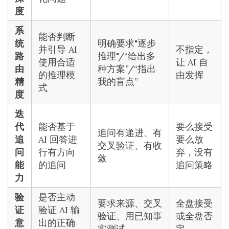
度
系
能否判断
统
明确要求"逐步
并引导 AI
不指定，
路
推理"/“给出多
使用合适
让 AI 自
由
种方案”/“指出
的推理模
由发挥
精
我的盲点”
式
度
迭
代
能否基于
要么接受
追问有递进、有
追
AI 回答进
要么放
交叉验证、有收
问
行有方向
弃，没有
敛
能
的追问
追问策略
力
验
是否主动
要求来源、交叉
全盘接受
证
验证 AI 输
验证、用已知事
或全盘否
意
出的正确
实测试
定