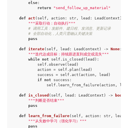
else
:
return
"send_follow_up_material"
def
act
(
self
,
action
:
str
,
lead
:
LeadContext
)
-
"""采取行动：自动执行"""
# 调用工具：发邮件、建日程、发消息、更新记录
# 全部自动化，人类只需确认关键决策
pass
def
iterate
(
self
,
lead
:
LeadContext
)
->
None
:
"""迭代达成目标：持续跟进直到成交或流失"""
while
not
self
.
is_closed
(
lead
):
self
.
observe
(
lead
)
action
=
self
.
plan
(
lead
)
success
=
self
.
act
(
action
,
lead
)
if
not
success
:
self
.
learn_from_failure
(
action
,
lea
def
is_closed
(
self
,
lead
:
LeadContext
)
->
bool
:
"""判断是否结束"""
pass
def
learn_from_failure
(
self
,
action
:
str
,
lead
:
"""从失败中学习（强化学习）"""
pass