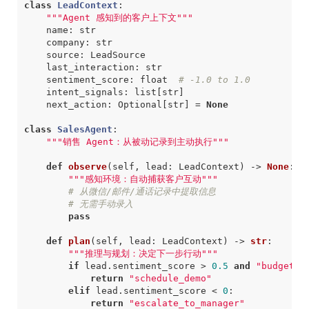
class
LeadContext
:
"""Agent 感知到的客户上下文"""
name
:
str
company
:
str
source
:
LeadSource
last_interaction
:
str
sentiment_score
:
float
# -1.0 to 1.0
intent_signals
:
list
[
str
]
next_action
:
Optional
[
str
]
=
None
class
SalesAgent
:
"""销售 Agent：从被动记录到主动执行"""
def
observe
(
self
,
lead
:
LeadContext
)
->
None
:
"""感知环境：自动捕获客户互动"""
# 从微信/邮件/通话记录中提取信息
# 无需手动录入
pass
def
plan
(
self
,
lead
:
LeadContext
)
->
str
:
"""推理与规划：决定下一步行动"""
if
lead
.
sentiment_score
>
0.5
and
"budget"
return
"schedule_demo"
elif
lead
.
sentiment_score
<
0
:
return
"escalate_to_manager"