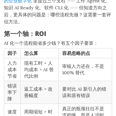
的企业数字化
里提过三个支柱 —— 工作 Agent 化、
知识 AI Ready 化、软件 CLI 化 —— 但知道方向之
后，更具体的问题是：哪些流程先做？这需要一套评
估方法。
第一个轴：ROI
AI 化一个流程能省多少钱？有五个因子要算：
因子
怎么算
容易忽略的点
人力
现有工时 × 人
审核人力还在，不是
成本
均成本 × AI 替
100% 替代
节省
代比例
错误
返工成本 × 改
要对比 AI 新引入的错
率下
善幅度
误和原有错误
降
真正的瓶颈往往不是
速度
周期缩短 × 时
流程慢，而是人没时