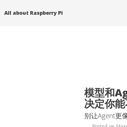
All about Raspberry Pi
模型和A
决定你能
别让Agent
Posted on Marc