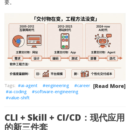
要。
ai-agent
engineering
career
[Read More]
ai-coding
software-engineering
value-shift
CLI + Skill + CI/CD：现代应用
的新三件套