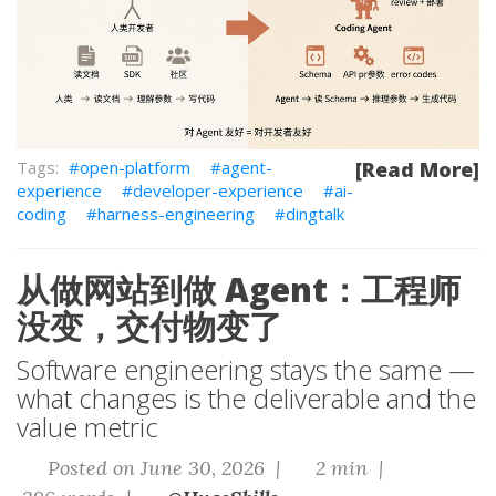
open-platform
agent-
[Read More]
experience
developer-experience
ai-
coding
harness-engineering
dingtalk
从做网站到做 Agent：工程师
没变，交付物变了
Software engineering stays the same —
what changes is the deliverable and the
value metric
Posted on June 30, 2026 |
2 min |