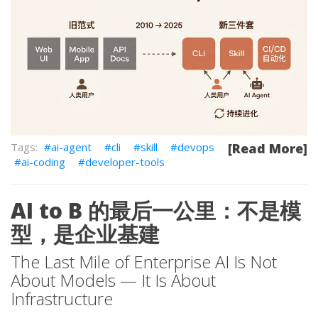
ai-agent
cli
skill
devops
[Read More]
ai-coding
developer-tools
AI to B 的最后一公里：不是模
型，是企业基建
The Last Mile of Enterprise AI Is Not
About Models — It Is About
Infrastructure