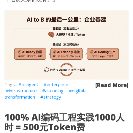
ai-agent
enterprise
[Read More]
infrastructure
ai-coding
digital-
transformation
strategy
100% AI编码工程实践1000人
时 = 500元Token费