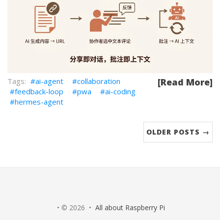
ai-agent
collaboration
[Read More]
feedback-loop
pwa
ai-coding
hermes-agent
OLDER POSTS →
• © 2026 •
All about Raspberry Pi