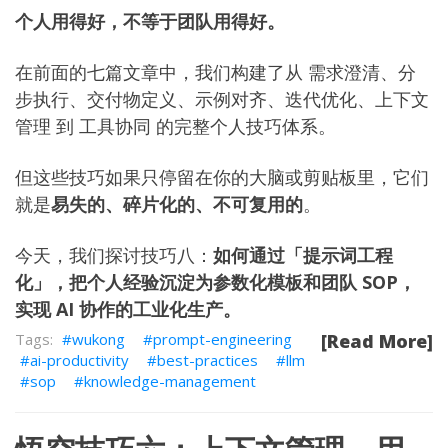
个人用得好，不等于团队用得好。
在前面的七篇文章中，我们构建了从
需求澄清
、
分
步执行
、
交付物定义
、
示例对齐
、
迭代优化
、
上下文
管理
到
工具协同
的完整个人技巧体系。
但这些技巧如果只停留在你的大脑或剪贴板里，它们
就是
易失的、碎片化的、不可复用的
。
今天，我们探讨技巧八：
如何通过「提示词工程
化」，把个人经验沉淀为参数化模板和团队 SOP，
实现 AI 协作的工业化生产。
wukong
prompt-engineering
[Read More]
ai-productivity
best-practices
llm
sop
knowledge-management