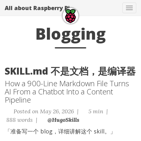
All about Raspberry Pi
Tog
navi
Blogging
SKILL.md 不是文档，是编译器
How a 900-Line Markdown File Turns
AI From a Chatbot Into a Content
Pipeline
Posted on May 26, 2026 |
5 min |
888 words |
@HugoSkills
「准备写一个 blog，详细讲解这个 skill。」