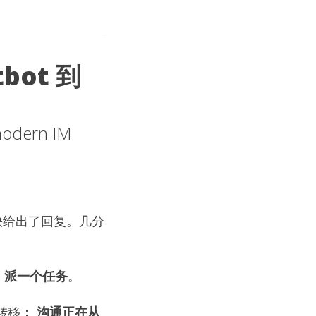
bot 到
modern IM
很快给出了回复。几分
」
是
派一个任务
。
式转移：
沟通正在从