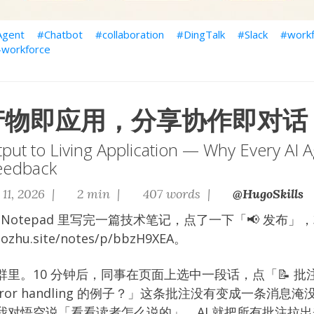
Agent
Chatbot
collaboration
DingTalk
Slack
work
l-workforce
t 产物即应用，分享协作即对话
put to Living Application — Why Every AI 
eedback
11, 2026 |
2 min |
407 words |
@HugoSkills
 Notepad 里写完一篇技术笔记，点了一下「📢 发布」
gozhu.site/notes/p/bbzH9XEA
。
里。10 分钟后，同事在页面上选中一段话，点「📝 
ror handling 的例子？」这条批注没有变成一条消息
我对悟空说「看看读者怎么说的」，AI 就把所有批注拉