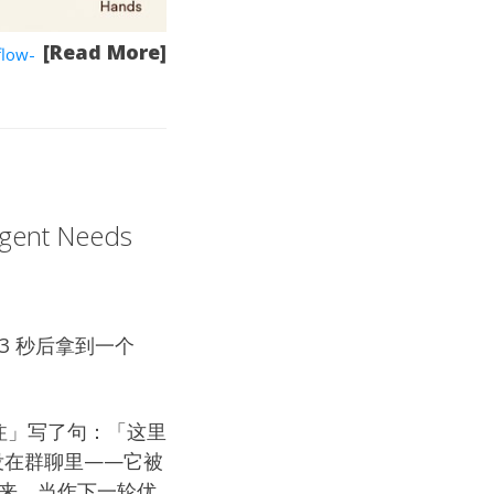
[Read More]
flow-
Agent Needs
，3 秒后拿到一个
批注」写了句：「这里
淹没在群聊里——它被
出来，当作下一轮优