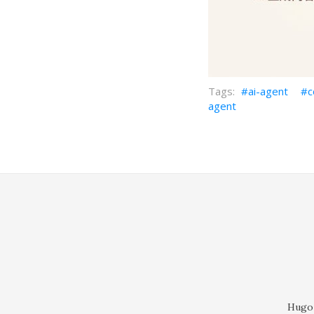
ai-agent
c
agent
Hugo 