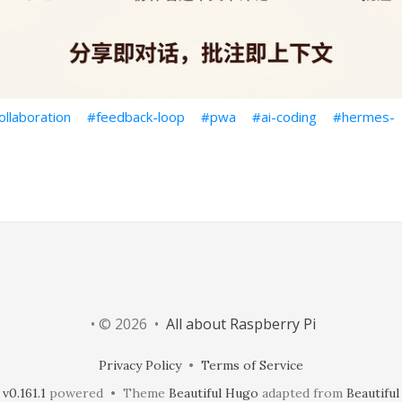
ollaboration
feedback-loop
pwa
ai-coding
hermes-
• © 2026 •
All about Raspberry Pi
Privacy Policy
•
Terms of Service
v0.161.1
powered • Theme
Beautiful Hugo
adapted from
Beautiful