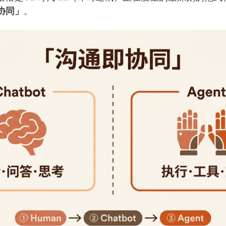
协同」
。