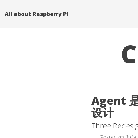
All about Raspberry Pi
C
Agen
设计
Three Redesig
Posted on July 