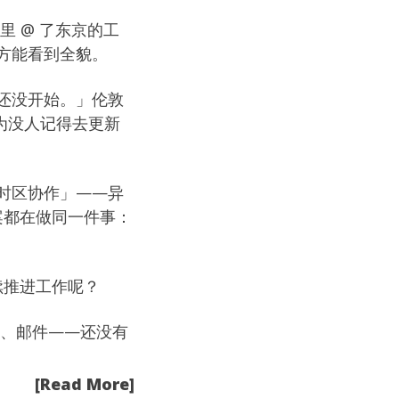
群里 @ 了东京的工
方能看到全貌。
还没开始。」伦敦
—因为没人记得去更新
时区协作」——异
有方案都在做同一件事：
续推进工作呢？
M、邮件——还没有
[Read More]