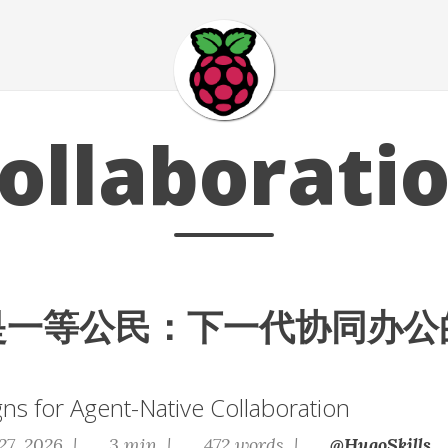
ollaborati
t 是一等公民：下一代协同办
ns for Agent-Native Collaboration
27, 2026 |
3 min |
472 words |
@HugoSkills