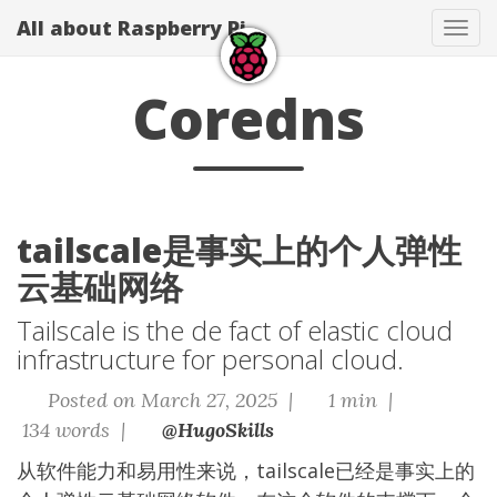
All about Raspberry Pi
Tog
navi
Coredns
tailscale是事实上的个人弹性
云基础网络
Tailscale is the de fact of elastic cloud
infrastructure for personal cloud.
Posted on March 27, 2025 |
1 min |
134 words |
@HugoSkills
从软件能力和易用性来说，tailscale已经是事实上的