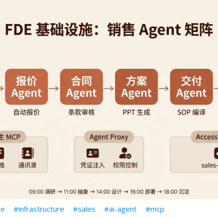
de
infrastructure
sales
ai-agent
mcp