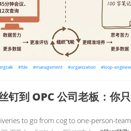
ingtalk
fde
management
organization
loop-enginee
丝钉到 OPC 公司老板：你
iveries to go from cog to one-person-tea