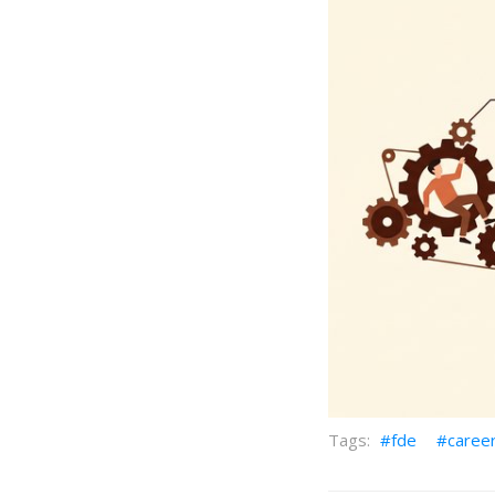
fde
caree