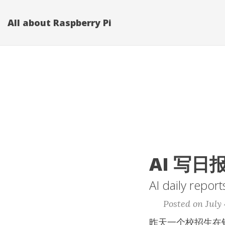
All about Raspberry Pi
AI 写
AI daily report
Posted on July 
昨天一个校招生在钉