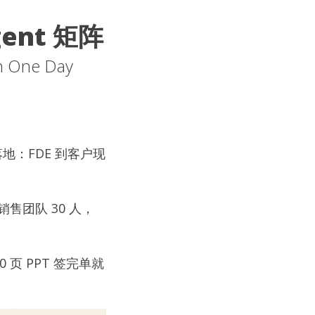
ent 矩阵
in One Day
地：FDE 到客户现
售团队 30 人，
页 PPT 签完单就