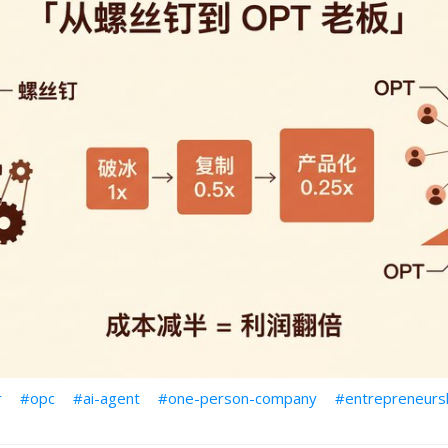
r
opc
ai-agent
one-person-company
entrepreneurs