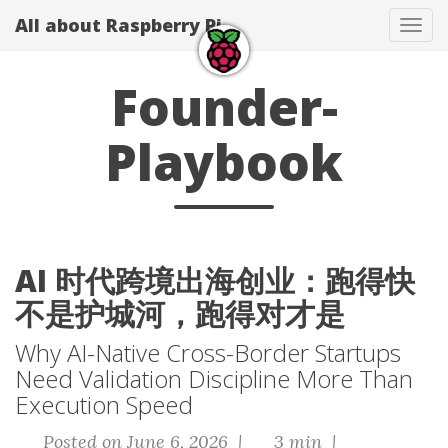
All about Raspberry Pi
Tog
navi
Founder-
Playbook
AI 时代跨境出海创业：跑得快
不是护城河，跑得对才是
Why AI-Native Cross-Border Startups
Need Validation Discipline More Than
Execution Speed
Posted on June 6, 2026 |
3 min |