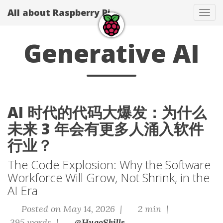
All about Raspberry Pi
Tog
navi
Generative AI
AI 时代的代码大爆发：为什么
未来 3 年会有更多人涌入软件
行业？
The Code Explosion: Why the Software
Workforce Will Grow, Not Shrink, in the
AI Era
Posted on May 14, 2026 |
2 min |
395 words |
@HugoSkills