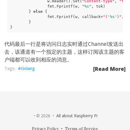
w
.
Header
()
.
Set
(
"Content-type"
,
"tex
fmt
.
Fprintf
(
w
,
"
%s
"
,
tok
)
}
else
{
fmt
.
Fprintf
(
w
,
callback
+
"('
%s
')"
,
t
}
}
代码最后一行是将访问日志实时通过Channel发送出
去，该通道有一个指定的主题，这样订阅该主题的客
户端都可以收到相应的消息。
Golang
[Read More]
• © 2026 •
All about Raspberry Pi
Privacy Policy
•
Terms of Service