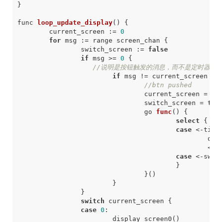
}
func
loop_update_display
()
{
current_screen
:
=
0
for
msg
:
=
range
screen_chan
{
switch_screen
:
=
false
if
msg
>=
0
{
//
说明是按钮触发的消息，而不是定时器触
if
msg
!=
current_screen
{
//
btn
pushed
current_screen
=
ms
switch_screen
=
tru
go
func
()
{
select
{
case
<-
time
dis
<-
s
case
<-
swit
}
}()
}
}
switch
current_screen
{
case
0
:
display_screen0
()