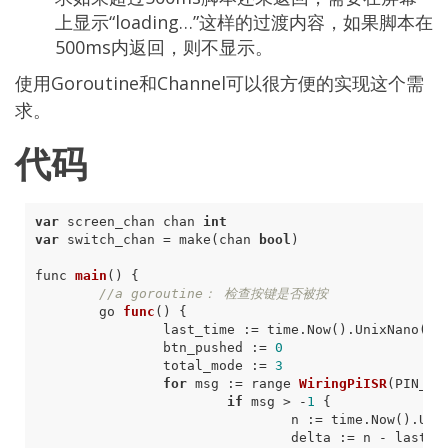
上显示“loading…”这样的过渡内容，如果脚本在
500ms内返回，则不显示。
使用Goroutine和Channel可以很方便的实现这个需
求。
代码
var
screen_chan
chan
int
var
switch_chan
=
make
(
chan
bool
)
func
main
()
{
//
a
goroutine
：
检查按键是否被按
go
func
()
{
last_time
:
=
time
.
Now
()
.
UnixNano
()
btn_pushed
:
=
0
total_mode
:
=
3
for
msg
:
=
range
WiringPiISR
(
PIN_GP
if
msg
>
-
1
{
n
:
=
time
.
Now
()
.
Uni
delta
:
=
n
-
last_t