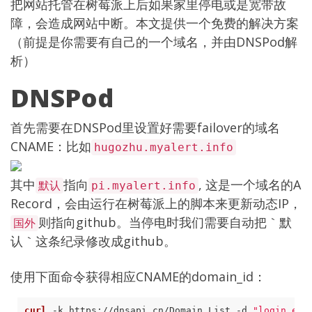
把网站托管在树莓派上
后如果家里停电或是宽带故
障，会造成网站中断。本文提供一个免费的解决方案
（前提是你需要有自己的一个域名，并由DNSPod解
析）
DNSPod
首先需要在DNSPod里设置好需要failover的域名
CNAME：比如
hugozhu.myalert.info
其中
指向
, 这是一个域名的A
默认
pi.myalert.info
Record，会由运行在树莓派上的
脚本
来更新动态IP，
则指向github。当停电时我们需要自动把｀默
国外
认｀这条纪录修改成github。
使用下面命令获得相应CNAME的domain_id：
curl
 -k 
https://dnsapi.cn/Domain.List
 -d 
"login_ema