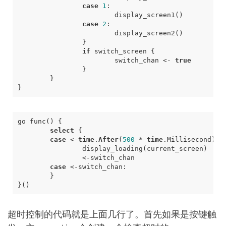
case
1
:
display_screen1
()
case
2
:
display_screen2
()
}
if
switch_screen
{
switch_chan
<-
true
}
}
}
go
func
()
{
select
{
case
<-
time
.
After
(
500
*
time
.
Millisecond
):
display_loading
(
current_screen
)
<-
switch_chan
case
<-
switch_chan
:
}
}()
超时控制的代码就是上面几行了。首先如果是按键触