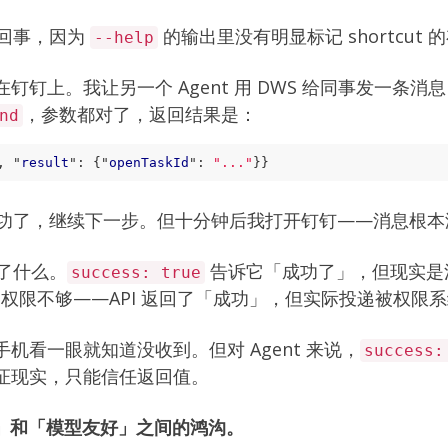
这回事，因为
的输出里没有明显标记 shortcut 
--help
钉钉上。我让另一个 Agent 用 DWS 给同事发一条消
，参数都对了，返回结果是：
nd
,
"
result
"
:
{
"
openTaskId
"
:
"..."
}
}
送成功了，继续下一步。但十分钟后我打开钉钉——消息根
生了什么。
告诉它「成功了」，但现实是
success: true
T 权限不够——API 返回了「成功」，但实际投递被权限
机看一眼就知道没收到。但对 Agent 来说，
success:
证现实，只能信任返回值。
好」和「模型友好」之间的鸿沟。