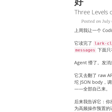
好
Three Levels o
Posted on July 
上周我让一个 Cod
它读完了
lark-cl
下面只
messages
Agent 懵了。
它又去翻了 raw A
坨 JSON bo
——全部自己来。
后来我告诉它：你
为高频操作预置的语