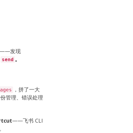
——发现
有
。
send
，拼了一大
ages
、身份管理、错误处理
rtcut
——飞书 CLI
。