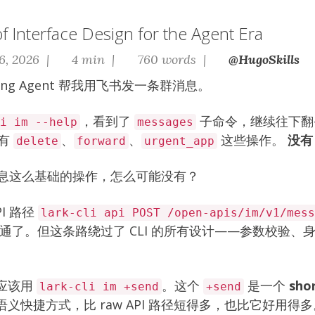
f Interface Design for the Agent Era
6, 2026 |
4 min |
760 words |
@HugoSkills
ing Agent 帮我用飞书发一条群消息。
，看到了
子命令，继续往下翻
i im --help
messages
有
、
、
这些操作。
没
delete
forward
urgent_app
发消息这么基础的操作，怎么可能没有？
PI 路径
lark-cli api POST /open-apis/im/v1/mess
dy，调通了。但这条路绕过了 CLI 的所有设计——参数校验
应该用
。这个
是一个
sho
lark-cli im +send
+send
义快捷方式，比 raw API 路径短得多，也比它好用得多