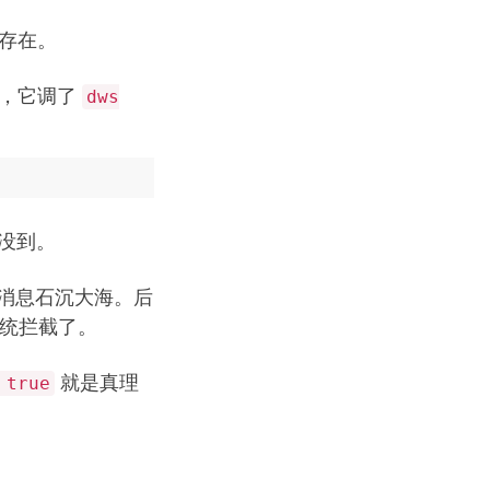
的存在。
息，它调了
dws
本没到。
消息石沉大海。后
系统拦截了。
就是真理
 true