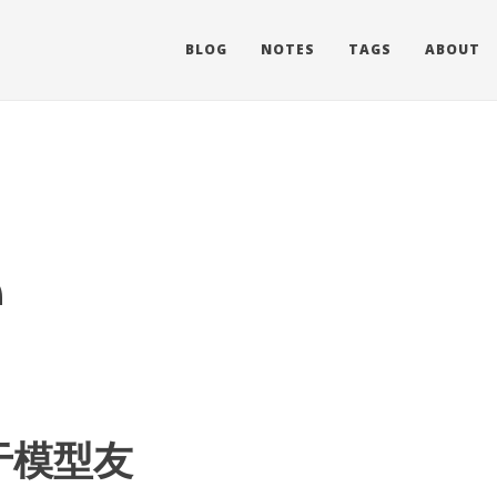
BLOG
NOTES
TAGS
ABOUT
e
于模型友