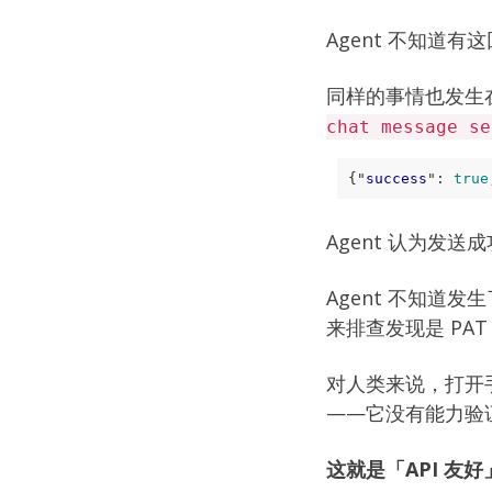
Agent 不知道有
同样的事情也发生在
chat message se
{
"
success
"
:
true
Agent 认为发
Agent 不知道发
来排查发现是 PA
对人类来说，打开手
——它没有能力验
这就是「API 友