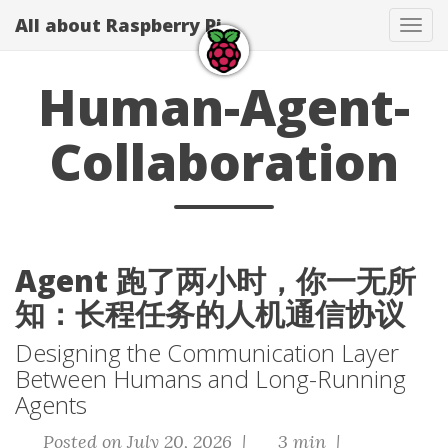
All about Raspberry Pi
Tog
navi
Human-Agent-
Collaboration
Agent 跑了两小时，你一无所
知：长程任务的人机通信协议
Designing the Communication Layer
Between Humans and Long-Running
Agents
Posted on July 20, 2026 |
3 min |