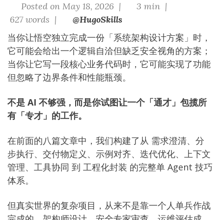
Posted on May 18, 2026 |
3 min |
627 words |
@HugoSkills
当你让悟空独立完成一份「系统架构设计方案」时，
它可能会给出一个逻辑自洽但缺乏安全视角的方案；
当你让它写一段核心业务代码时，它可能实现了功能
但忽略了边界条件和性能瓶颈。
不是 AI 不够强，而是你试图让一个「通才」包揽所
有「专才」的工作。
在前面的八篇文章中，我们构建了从
需求澄清
、
分
步执行
、
交付物定义
、
示例对齐
、
迭代优化
、
上下文
管理
、
工具协同
到
工程化封装
的完整单 Agent 技巧
体系。
但真实世界的复杂项目，从来不是靠一个人单兵作战
完成的。架构师设计、安全专家审查、运维评估成