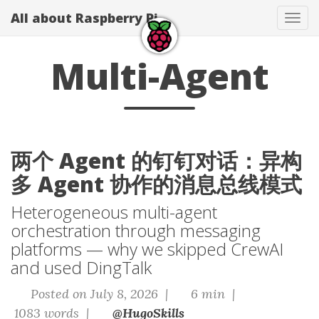
All about Raspberry Pi
Tog
navi
Multi-Agent
两个 Agent 的钉钉对话：异构
多 Agent 协作的消息总线模式
Heterogeneous multi-agent
orchestration through messaging
platforms — why we skipped CrewAI
and used DingTalk
Posted on July 8, 2026 |
6 min |
1083 words |
@HugoSkills