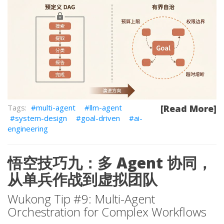
multi-agent
llm-agent
[Read More]
system-design
goal-driven
ai-
engineering
悟空技巧九：多 Agent 协同，
从单兵作战到虚拟团队
Wukong Tip #9: Multi-Agent
Orchestration for Complex Workflows