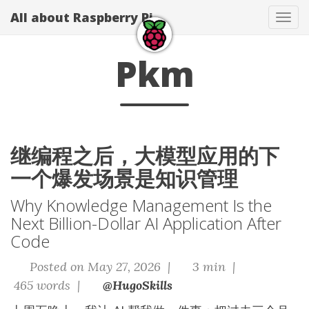
All about Raspberry Pi
Tog
navi
Pkm
继编程之后，大模型应用的下
一个爆发场景是知识管理
Why Knowledge Management Is the
Next Billion-Dollar AI Application After
Code
Posted on May 27, 2026 |
3 min |
465 words |
@HugoSkills