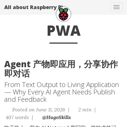
All about Raspberry Pi
Tog
navi
PWA
Agent 产物即应用，分享协作
即对话
From Text Output to Living Application
— Why Every AI Agent Needs Publish
and Feedback
Posted on June 11, 2026 |
2 min |
407 words |
@HugoSkills