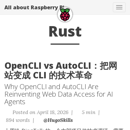
All about Raspberry Pi
Tog
navi
Rust
OpenCLI vs AutoCLI：把网
站变成 CLI 的技术革命
Why OpenCLI and AutoCLI Are
Reinventing Web Data Access for AI
Agents
Posted on April 18, 2026 |
5 min |
894 words |
@HugoSkills