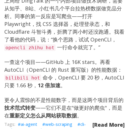
上周给 DingTalk 的一个内部项目做技术调研，需要
从知乎、B站、小红书几个平台拉热榜数据做竞品分
析。同事的第一反应是写爬虫——打开
Playwright，找 CSS 选择器，处理登录态，和
Cloudflare 斗智斗勇，折腾了两小时还没跑通。我看
了看他的代码，说：“换个思路，试试 OpenCLI，
一行命令就完了。”
opencli zhihu hot
一查这个项目——GitHub 上 16K stars。再看
AutoCLI（OpenCLI 的 Rust 重写版）的性能数据：
命令，OpenCLI 要 20 秒，AutoCLI
bilibili hot
只要 1.66 秒，
12 倍加速
。
更令人震惊的不是性能数字，而是这两个项目背后的
技术范式转变
——它们不是在"做更好的爬虫"，而是
在
重新定义怎么从网站获取数据
。
ai-agent
web-scraping
cli-
[Read More]