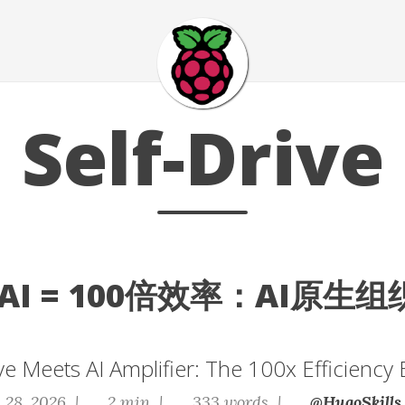
Self-Drive
 AI = 100倍效率：AI原生
e Meets AI Amplifier: The 100x Efficiency
 28, 2026 |
2 min |
333 words |
@HugoSkills