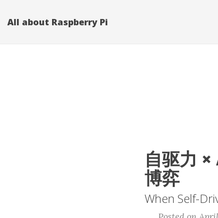
All about Raspberry Pi
自驱力 ×
博弈
When Self-Driv
Posted on April