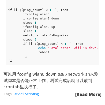
if
[[
$(
ping_count
)
 < 
1
]]
;
then
        sleep 
1
        sleep 
1
        sleep 
5
if
[[
$(
ping_count
)
 < 
1
]]
;
then
echo
"Fatal error: wifi is down, re
fi
fi
可以用ifconfig wlan0 down && ./network.sh来测
试脚本是否能正常工作，测试完成后就可以放到
crontab里执行了。
Shell Scripting
[Read More]