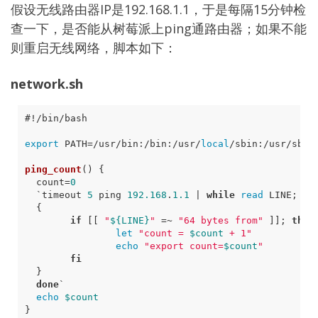
假设无线路由器IP是192.168.1.1，于是每隔15分钟检
查一下，是否能从树莓派上ping通路由器；如果不能
则重启无线网络，脚本如下：
network.sh
export
PATH
=
/usr/bin:/bin:/usr/
local
ping_count
()
{
count
=
0
`
timeout 
5
 ping 
192.168
.
1.1
|
while
read
 LINE
;
do
{
if
[[
"
${
LINE
}
"
=
~ 
"64 bytes from"
]]
;
then
let
"count = 
$count
 + 1"
echo
"export count=
$count
"
fi
}
done
`
echo
$count
}