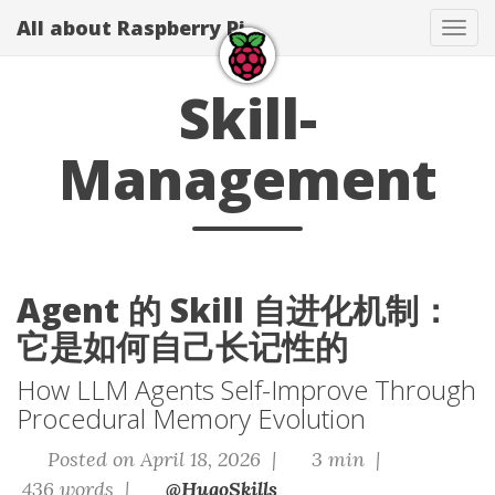
All about Raspberry Pi
Tog
navi
Skill-
Management
Agent 的 Skill 自进化机制：
它是如何自己长记性的
How LLM Agents Self-Improve Through
Procedural Memory Evolution
Posted on April 18, 2026 |
3 min |
436 words |
@HugoSkills