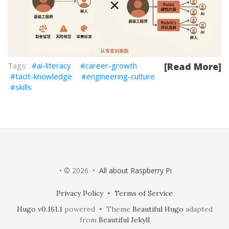
ai-literacy
career-growth
[Read More]
tacit-knowledge
engineering-culture
skills
• © 2026 •
All about Raspberry Pi
Privacy Policy
•
Terms of Service
Hugo v0.161.1
powered • Theme
Beautiful Hugo
adapted
from
Beautiful Jekyll