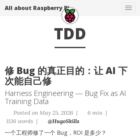
All about Raspberry Pi
Tog
navi
TDD
修 Bug 的真正目的：让 AI 下
次能自己修
Harness Engineering — Bug Fix as AI
Training Data
Posted on May 25, 2026 |
6 min |
1136 words |
@HugoSkills
一个工程师修了一个 Bug，ROI 是多少？